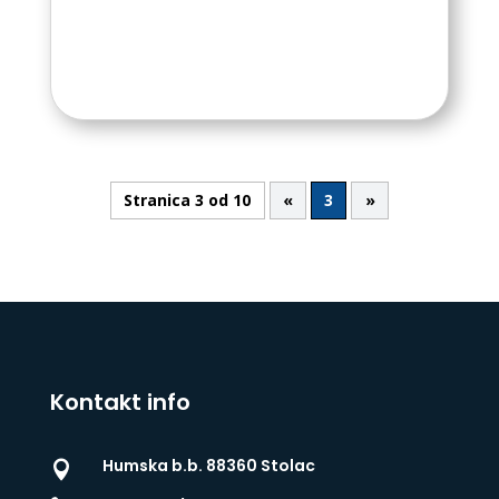
Stranica 3 od 10
«
3
»
Kontakt info
Humska b.b. 88360 Stolac
