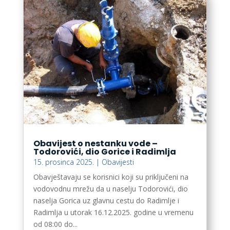
Obavijest o nestanku vode –
Todorovići, dio Gorice i Radimlja
15. prosinca 2025.
|
Obavijesti
Obavještavaju se korisnici koji su priključeni na
vodovodnu mrežu da u naselju Todorovići, dio
naselja Gorica uz glavnu cestu do Radimlje i
Radimlja u utorak 16.12.2025. godine u vremenu
od 08:00 do...