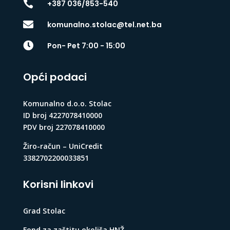

+387 036/853-540

komunalno.stolac@tel.net.ba

Pon- Pet 7:00 - 15:00
Opći podaci
Komunalno d.o.o. Stolac
ID broj 4227078410000
PDV broj 227078410000
Žiro-račun – UniCredit
3382702200033851
Korisni linkovi
Grad Stolac
Fond za zaštitu okoliša HNŽ