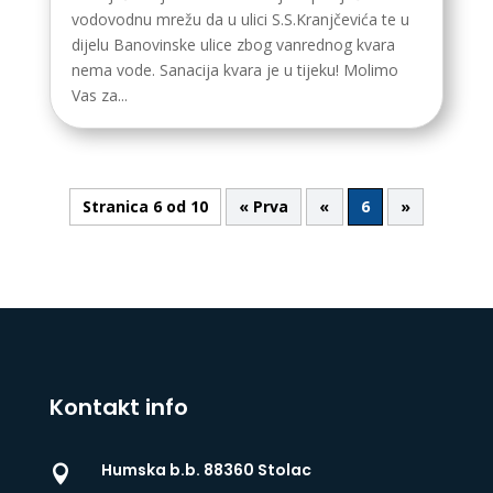
vodovodnu mrežu da u ulici S.S.Kranjčevića te u
dijelu Banovinske ulice zbog vanrednog kvara
nema vode. Sanacija kvara je u tijeku! Molimo
Vas za...
Stranica 6 od 10
« Prva
«
6
»
Kontakt info
Humska b.b. 88360 Stolac
