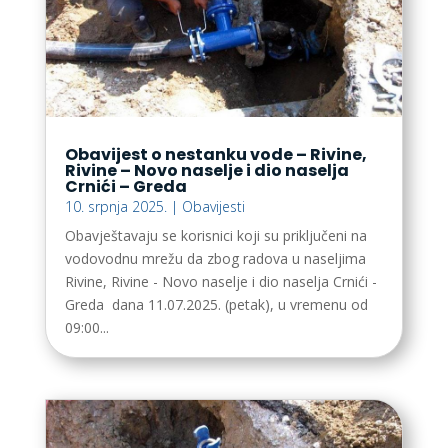
Obavijest o nestanku vode – Rivine,
Rivine – Novo naselje i dio naselja
Crnići – Greda
10. srpnja 2025.
|
Obavijesti
Obavještavaju se korisnici koji su priključeni na
vodovodnu mrežu da zbog radova u naseljima
Rivine, Rivine - Novo naselje i dio naselja Crnići -
Greda dana 11.07.2025. (petak), u vremenu od
09:00...