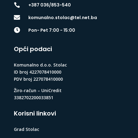

+387 036/853-540

komunalno.stolac@tel.net.ba

Pon- Pet 7:00 - 15:00
Opći podaci
Komunalno d.o.o. Stolac
ID broj 4227078410000
PDV broj 227078410000
Žiro-račun – UniCredit
3382702200033851
Korisni linkovi
Grad Stolac