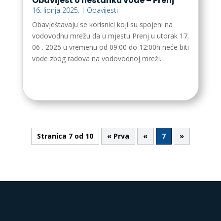
Obavijest o nestanku vode – Prenj
16. lipnja 2025.
|
Obavijesti
Obavještavaju se korisnici koji su spojeni na
vodovodnu mrežu da u mjestu Prenj u utorak 17.
06 . 2025 u vremenu od 09:00 do 12:00h neće biti
vode zbog radova na vodovodnoj mreži.
Stranica 7 od 10
« Prva
«
7
»