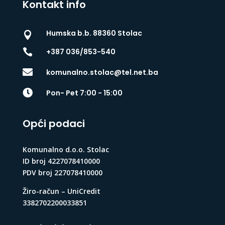
Kontakt info
Humska b.b. 88360 Stolac


+387 036/853-540

komunalno.stolac@tel.net.ba

Pon- Pet 7:00 - 15:00
Opći podaci
Komunalno d.o.o. Stolac
ID broj 4227078410000
PDV broj 227078410000
Žiro-račun – UniCredit
3382702200033851