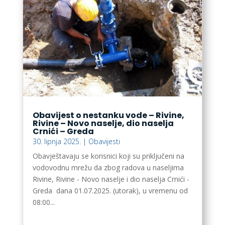
Obavijest o nestanku vode – Rivine,
Rivine – Novo naselje, dio naselja
Crnići – Greda
30. lipnja 2025.
|
Obavijesti
Obavještavaju se korisnici koji su priključeni na
vodovodnu mrežu da zbog radova u naseljima
Rivine, Rivine - Novo naselje i dio naselja Crnići -
Greda dana 01.07.2025. (utorak), u vremenu od
08:00...