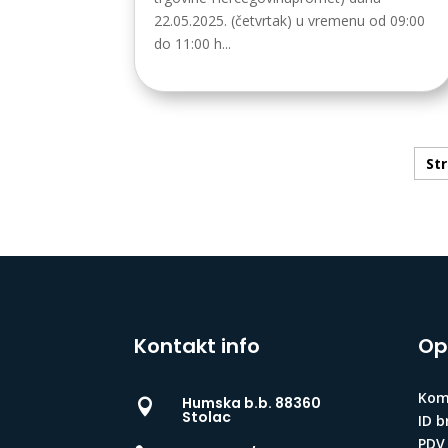
22.05.2025. (četvrtak) u vremenu od 09:00
do 11:00 h...
Str
Kontakt info
Op
Komu
Humska b.b. 88360

Stolac
ID b
PDV