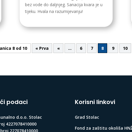
bez vode do daljnjeg. Sanacija kvara je u
tijeku. Hvala na razumijevanju!
anica 8 od 10
« Prva
«
...
6
7
8
9
10
ći podaci
Korisni linkovi
nalno d.o.o. Stolac
Grad Stolac
roj 4227078410000
Fond za zaštitu okoliša HN
 broj 227078410000