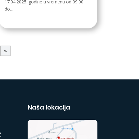
17.04.2025. godine u vremenu od 09:00
do...
»
Naša lokacija
Ž