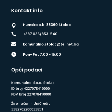
Kontakt info
Humska b.b. 88360 Stolac


+387 036/853-540

komunalno.stolac@tel.net.ba

Pon- Pet 7:00 - 15:00
Opći podaci
Komunalno d.o.o. Stolac
ID broj 4227078410000
PDV broj 227078410000
Žiro-račun – UniCredit
3382702200033851