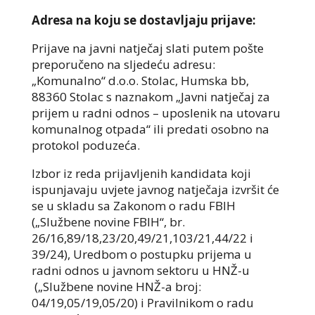
Adresa na koju se dostavljaju prijave:
Prijave na javni natječaj slati putem pošte
preporučeno na sljedeću adresu:
„Komunalno“ d.o.o. Stolac, Humska bb,
88360 Stolac s naznakom „Javni natječaj za
prijem u radni odnos – uposlenik na utovaru
komunalnog otpada“ ili predati osobno na
protokol poduzeća.
Izbor iz reda prijavljenih kandidata koji
ispunjavaju uvjete javnog natječaja izvršit će
se u skladu sa Zakonom o radu FBIH
(„Službene novine FBIH“, br.
26/16,89/18,23/20,49/21,103/21,44/22 i
39/24), Uredbom o postupku prijema u
radni odnos u javnom sektoru u HNŽ-u
(„Službene novine HNŽ-a broj:
04/19,05/19,05/20) i Pravilnikom o radu