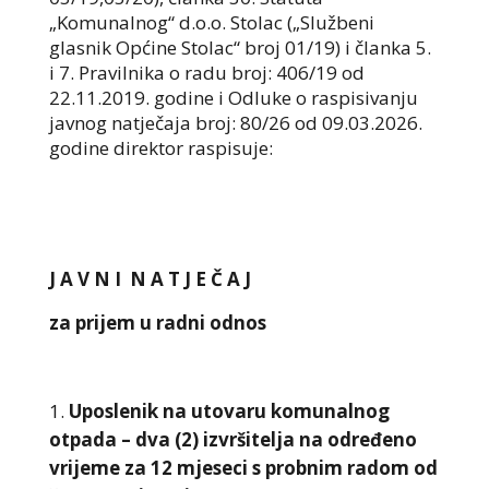
„Komunalnog“ d.o.o. Stolac („Službeni
glasnik Općine Stolac“ broj 01/19) i članka 5.
i 7. Pravilnika o radu broj: 406/19 od
22.11.2019. godine i Odluke o raspisivanju
javnog natječaja broj: 80/26 od 09.03.2026.
godine direktor raspisuje:
J A V N I N A T J E Č A J
za prijem u radni odnos
Uposlenik na utovaru komunalnog
otpada – dva (2) izvršitelja na određeno
vrijeme za 12 mjeseci s probnim radom od