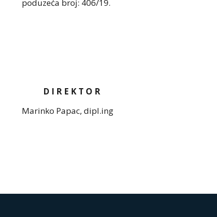
poduzeća broj: 406/19.
D I R E K T O R
Marinko Papac, dipl.ing