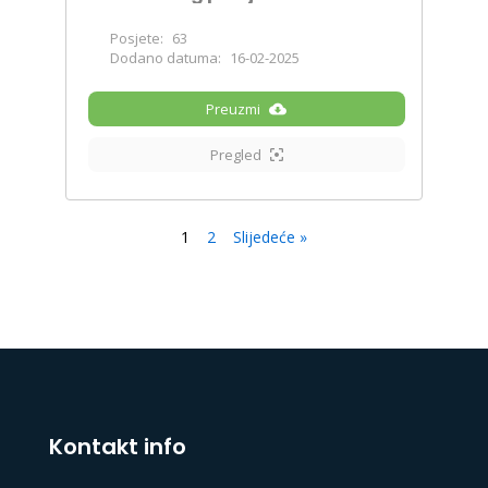
Posjete:
63
Dodano datuma:
16-02-2025
Preuzmi
Pregled
1
2
Slijedeće »
Kontakt info