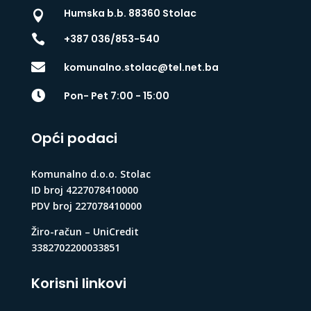
Humska b.b. 88360 Stolac


+387 036/853-540

komunalno.stolac@tel.net.ba

Pon- Pet 7:00 - 15:00
Opći podaci
Komunalno d.o.o. Stolac
ID broj 4227078410000
PDV broj 227078410000
Žiro-račun – UniCredit
3382702200033851
Korisni linkovi