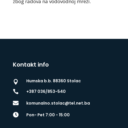
zbog radova na vodovodnoj mreži.
Kontakt info
Humska b.b. 88360 Stolac


+387 036/853-540

komunalno.stolac@tel.net.ba

Pon- Pet 7:00 - 15:00