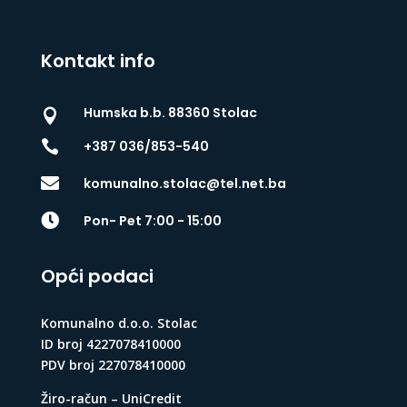
Kontakt info
Humska b.b. 88360 Stolac


+387 036/853-540

komunalno.stolac@tel.net.ba

Pon- Pet 7:00 - 15:00
Opći podaci
Komunalno d.o.o. Stolac
ID broj 4227078410000
PDV broj 227078410000
Žiro-račun – UniCredit