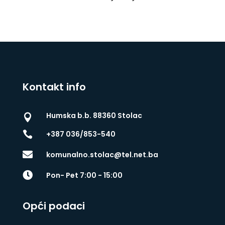
Kontakt info
Humska b.b. 88360 Stolac


+387 036/853-540

komunalno.stolac@tel.net.ba

Pon- Pet 7:00 - 15:00
Opći podaci