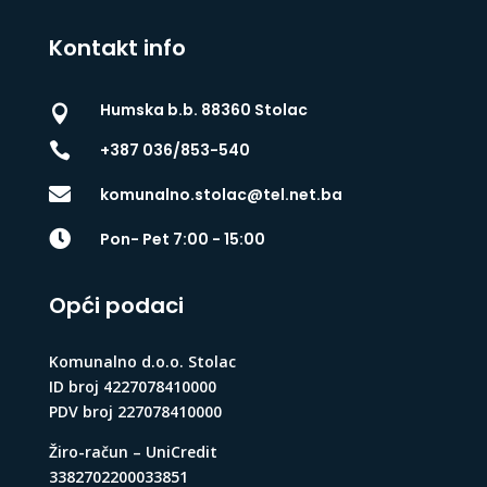
Kontakt info
Humska b.b. 88360 Stolac


+387 036/853-540

komunalno.stolac@tel.net.ba

Pon- Pet 7:00 - 15:00
Opći podaci
Komunalno d.o.o. Stolac
ID broj 4227078410000
PDV broj 227078410000
Žiro-račun – UniCredit
3382702200033851