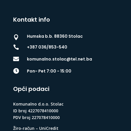
Kontakt info
Humska b.b. 88360 Stolac


+387 036/853-540

komunalno.stolac@tel.net.ba

Pon- Pet 7:00 - 15:00
Opći podaci
Komunalno d.o.o. Stolac
ID broj 4227078410000
PDV broj 227078410000
Žiro-račun – UniCredit