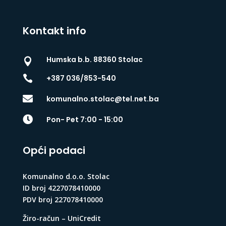
Kontakt info
Humska b.b. 88360 Stolac


+387 036/853-540

komunalno.stolac@tel.net.ba

Pon- Pet 7:00 - 15:00
Opći podaci
Komunalno d.o.o. Stolac
ID broj 4227078410000
PDV broj 227078410000
Žiro-račun – UniCredit