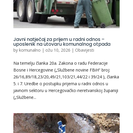
Javni natječaj za prijem u radni odnos –
uposlenik na utovaru komunalnog otpada
by
komunalno
|
ožu 10, 2026
|
Obavijesti
Na temelju članka 20a. Zakona o radu Federacije
Bosne i Hercegovine („Službene novine FBiH“ broj:
26/16,89/18,23/20,49/21,103/21,44/22 i 39/24 ), članka
5. i 7. Uredbe o postupku prijema u radni odnos u
javnom sektoru u Hercegovačko-neretvanskoj županiji
(„Službene...