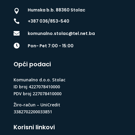
Humska b.b. 88360 Stolac


+387 036/853-540

komunalno.stolac@tel.net.ba

Pon- Pet 7:00 - 15:00
Opći podaci
Komunalno d.o.o. Stolac
ID broj 4227078410000
PDV broj 227078410000
Žiro-račun – UniCredit
3382702200033851
Korisni linkovi