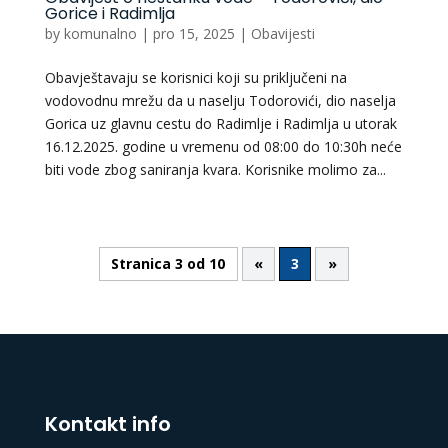
Gorice i Radimlja
by
komunalno
|
pro 15, 2025
|
Obavijesti
Obavještavaju se korisnici koji su priključeni na
vodovodnu mrežu da u naselju Todorovići, dio naselja
Gorica uz glavnu cestu do Radimlje i Radimlja u utorak
16.12.2025. godine u vremenu od 08:00 do 10:30h neće
biti vode zbog saniranja kvara. Korisnike molimo za...
Stranica 3 od 10
«
3
»
Kontakt info