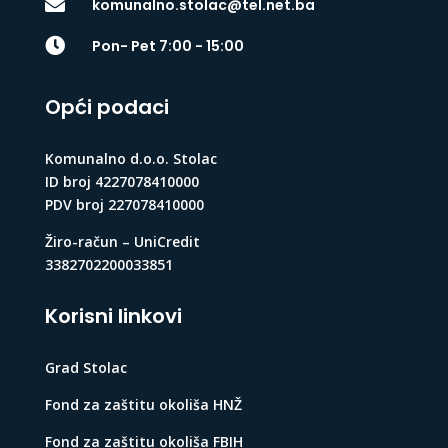

komunalno.stolac@tel.net.ba

Pon- Pet 7:00 - 15:00
Opći podaci
Komunalno d.o.o. Stolac
ID broj 4227078410000
PDV broj 227078410000
Žiro-račun – UniCredit
3382702200033851
Korisni linkovi
Grad Stolac
Fond za zaštitu okoliša HNŽ
Fond za zaštitu okoliša FBIH