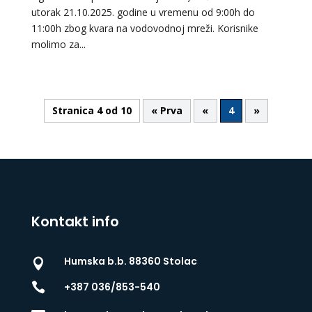
utorak 21.10.2025. godine u vremenu od 9:00h do
11:00h zbog kvara na vodovodnoj mreži. Korisnike
molimo za...
Stranica 4 od 10
« Prva
«
4
»
Kontakt info
Humska b.b. 88360 Stolac


+387 036/853-540