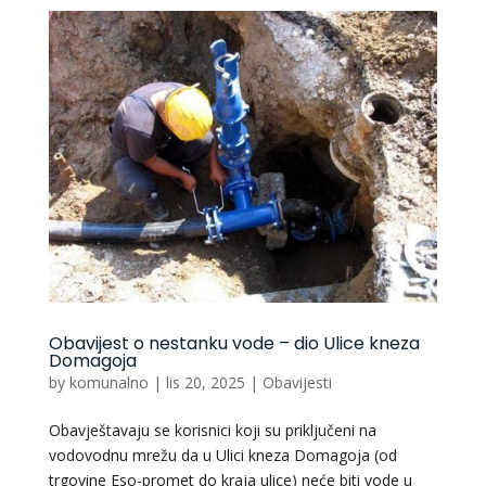
Obavijest o nestanku vode – dio Ulice kneza
Domagoja
by
komunalno
|
lis 20, 2025
|
Obavijesti
Obavještavaju se korisnici koji su priključeni na
vodovodnu mrežu da u Ulici kneza Domagoja (od
trgovine Eso-promet do kraja ulice) neće biti vode u