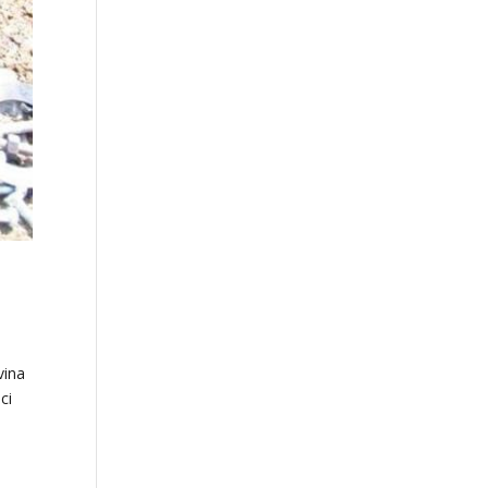
vina
ci