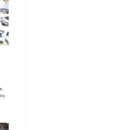
e,
noj